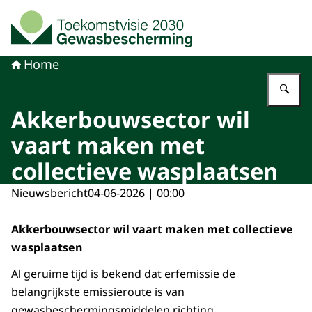
Naar de homepage van Toekomstvisie gewasbeschermi
Home
Vu
Akkerbouwsector wil
vaart maken met
collectieve wasplaatsen
Nieuwsbericht
04-06-2026 | 00:00
Akkerbouwsector wil vaart maken met collectieve
wasplaatsen
Al geruime tijd is bekend dat erfemissie de
belangrijkste emissieroute is van
gewasbeschermingsmiddelen richting