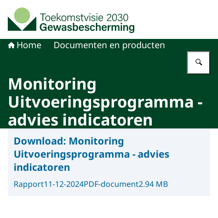
Naar de homepage van Toekomstvisie gewasbeschermi
Home
Documenten en producten
Vu
Monitoring
Uitvoeringsprogramma -
advies indicatoren
Download:
Monitoring
Uitvoeringsprogramma - advies
indicatoren
Rapport
11-12-2024
PDF-document
2.94 MB