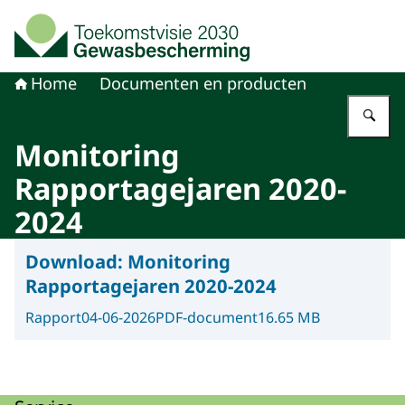
Naar de homepage van Toekomstvisie gewasbeschermi
Home
Documenten en producten
Vu
Monitoring
Rapportagejaren 2020-
2024
Download:
Monitoring
Rapportagejaren 2020-2024
Rapport
04-06-2026
PDF-document
16.65 MB